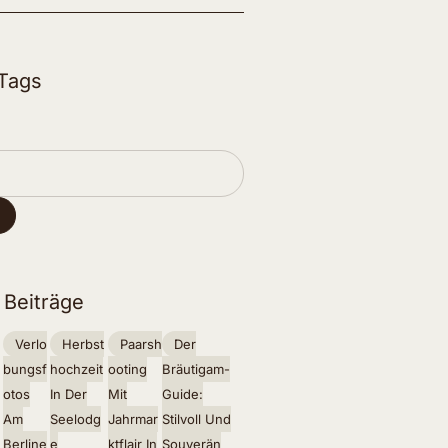
 Tags
 Beiträge
Verlo
Herbst
Paarsh
Der
Bungsf
Hochzeit
Ooting
Bräutigam-
Otos
In Der
Mit
Guide:
Am
Seelodg
Jahrmar
Stilvoll Und
Berline
E
Ktflair In
Souverän